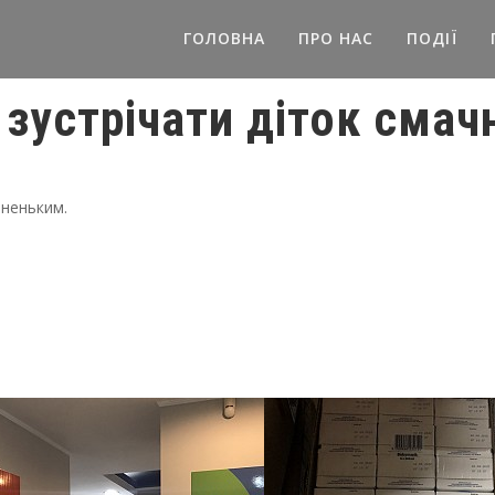
ГОЛОВНА
ПРО НАС
ПОДІЇ
зустрічати діток сма
чненьким.